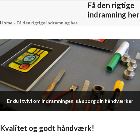
Skip
Få den rigtige
Open
Close
to
indramning her
mobile
mobile
content
Home
»
Få den rigtige indramning her
menu
menu
Er du i tvivl om indramningen, så spørg din håndværker
Kvalitet og godt håndværk!