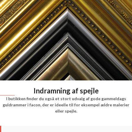
Indramning af spejle
I butikken finder du også et stort udvalg af gode gammeldags
guldrammer i facon, der er ideelle til for eksempel ældre malerier
eller spejle.