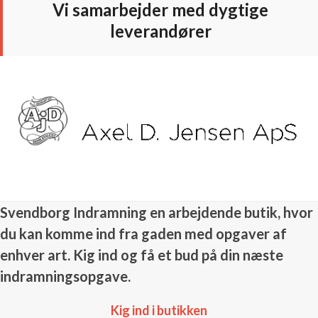
Vi samarbejder med dygtige
leverandører
Use
the
left
and
right
arrow
keys
to
access
Svendborg Indramning en arbejdende butik, hvor
the
du kan komme ind fra gaden med opgaver af
carousel
navigation
enhver art. Kig ind og få et bud på din næste
buttons
indramningsopgave.
Kig ind i butikken