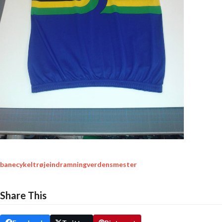
bane
cykeltrøje
indramning
verdensmester
Share This