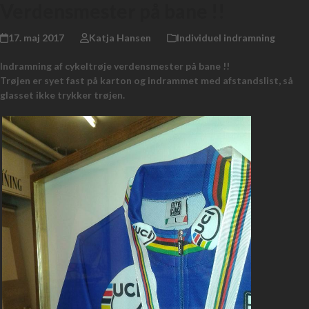
Verdensmester på bane !!
17. maj 2017
Katja Hansen
Individuel indramning
Indramning af cykeltrøje verdensmester på bane !!
Trøjen er syet fast på karton og indrammet med afstandslist, så
glasset ikke trykker trøjen.