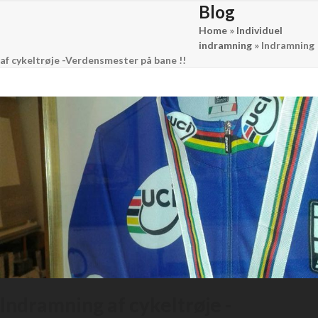
Skip
Blog
Open
Close
to
Home
»
Individuel
mobile
mobile
content
indramning
»
Indramning
menu
menu
af cykeltrøje -Verdensmester på bane !!
Indramning af cykeltrøje -